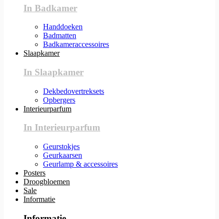
In Badkamer
Handdoeken
Badmatten
Badkameraccessoires
Slaapkamer
In Slaapkamer
Dekbedovertreksets
Opbergers
Interieurparfum
In Interieurparfum
Geurstokjes
Geurkaarsen
Geurlamp & accessoires
Posters
Droogbloemen
Sale
Informatie
Informatie