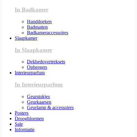
In Badkamer
Handdoeken
Badmatten
Badkameraccessoires
Slaapkamer
In Slaapkamer
Dekbedovertreksets
Opbergers
Interieurparfum
In Interieurparfum
Geurstokjes
Geurkaarsen
Geurlamp & accessoires
Posters
Droogbloemen
Sale
Informatie