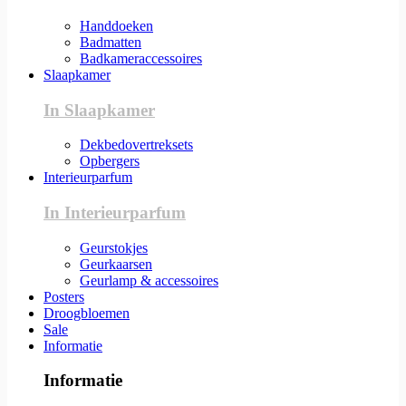
Handdoeken
Badmatten
Badkameraccessoires
Slaapkamer
In Slaapkamer
Dekbedovertreksets
Opbergers
Interieurparfum
In Interieurparfum
Geurstokjes
Geurkaarsen
Geurlamp & accessoires
Posters
Droogbloemen
Sale
Informatie
Informatie