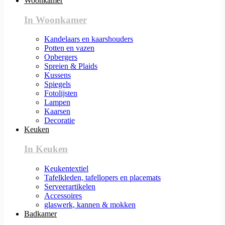
Woonkamer
In Woonkamer
Kandelaars en kaarshouders
Potten en vazen
Opbergers
Spreien & Plaids
Kussens
Spiegels
Fotolijsten
Lampen
Kaarsen
Decoratie
Keuken
In Keuken
Keukentextiel
Tafelkleden, tafellopers en placemats
Serveerartikelen
Accessoires
glaswerk, kannen & mokken
Badkamer