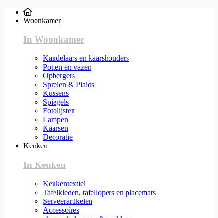
Woonkamer
In Woonkamer
Kandelaars en kaarshouders
Potten en vazen
Opbergers
Spreien & Plaids
Kussens
Spiegels
Fotolijsten
Lampen
Kaarsen
Decoratie
Keuken
In Keuken
Keukentextiel
Tafelkleden, tafellopers en placemats
Serveerartikelen
Accessoires