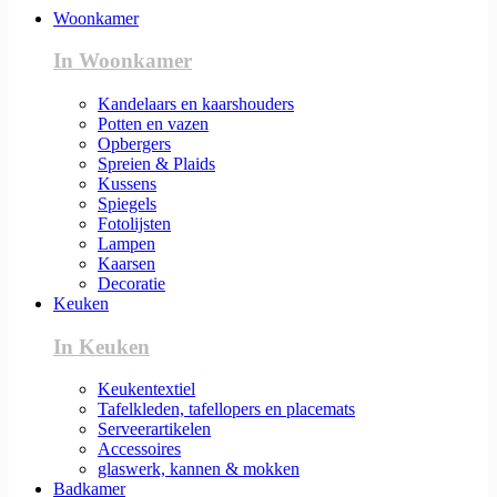
Woonkamer
In Woonkamer
Kandelaars en kaarshouders
Potten en vazen
Opbergers
Spreien & Plaids
Kussens
Spiegels
Fotolijsten
Lampen
Kaarsen
Decoratie
Keuken
In Keuken
Keukentextiel
Tafelkleden, tafellopers en placemats
Serveerartikelen
Accessoires
glaswerk, kannen & mokken
Badkamer