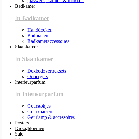
glaswerk, kannen & mokken
Badkamer
In Badkamer
Handdoeken
Badmatten
Badkameraccessoires
Slaapkamer
In Slaapkamer
Dekbedovertreksets
Opbergers
Interieurparfum
In Interieurparfum
Geurstokjes
Geurkaarsen
Geurlamp & accessoires
Posters
Droogbloemen
Sale