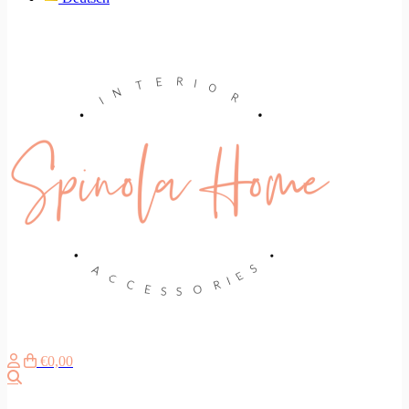
€0,00
Suche