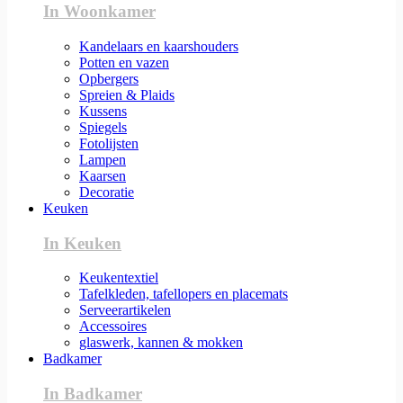
In Woonkamer
Kandelaars en kaarshouders
Potten en vazen
Opbergers
Spreien & Plaids
Kussens
Spiegels
Fotolijsten
Lampen
Kaarsen
Decoratie
Keuken
In Keuken
Keukentextiel
Tafelkleden, tafellopers en placemats
Serveerartikelen
Accessoires
glaswerk, kannen & mokken
Badkamer
In Badkamer