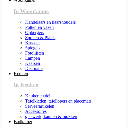
Woonkamer
In Woonkamer
Kandelaars en kaarshouders
Potten en vazen
Opbergers
Spreien & Plaids
Kussens
Spiegels
Fotolijsten
Lampen
Kaarsen
Decoratie
Keuken
In Keuken
Keukentextiel
Tafelkleden, tafellopers en placemats
Serveerartikelen
Accessoires
glaswerk, kannen & mokken
Badkamer