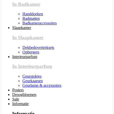
In Badkamer
Handdoeken
Badmatten
Badkameraccessoires
Slaapkamer
In Slaapkamer
Dekbedovertreksets
Opbergers
Interieurparfum
In Interieurparfum
Geurstokjes
Geurkaarsen
Geurlamp & accessoires
Posters
Droogbloemen
Sale
Informatie
Informatie