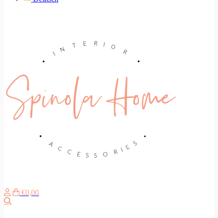
€0,00
Suche