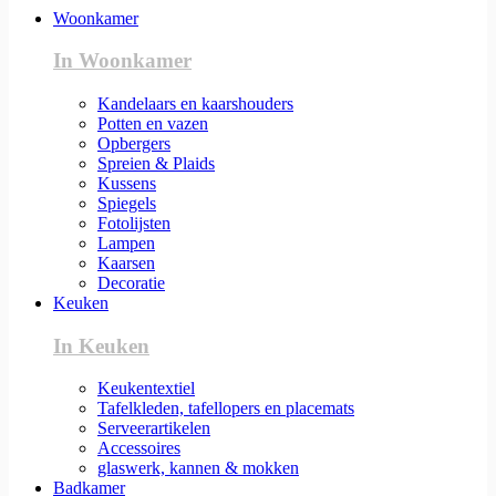
Woonkamer
In Woonkamer
Kandelaars en kaarshouders
Potten en vazen
Opbergers
Spreien & Plaids
Kussens
Spiegels
Fotolijsten
Lampen
Kaarsen
Decoratie
Keuken
In Keuken
Keukentextiel
Tafelkleden, tafellopers en placemats
Serveerartikelen
Accessoires
glaswerk, kannen & mokken
Badkamer