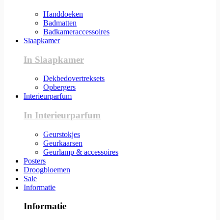
Handdoeken
Badmatten
Badkameraccessoires
Slaapkamer
In Slaapkamer
Dekbedovertreksets
Opbergers
Interieurparfum
In Interieurparfum
Geurstokjes
Geurkaarsen
Geurlamp & accessoires
Posters
Droogbloemen
Sale
Informatie
Informatie