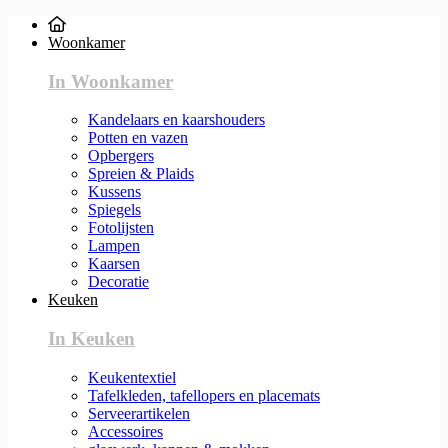
Woonkamer
In Woonkamer
Kandelaars en kaarshouders
Potten en vazen
Opbergers
Spreien & Plaids
Kussens
Spiegels
Fotolijsten
Lampen
Kaarsen
Decoratie
Keuken
In Keuken
Keukentextiel
Tafelkleden, tafellopers en placemats
Serveerartikelen
Accessoires