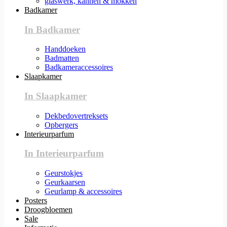
glaswerk, kannen & mokken
Badkamer
In Badkamer
Handdoeken
Badmatten
Badkameraccessoires
Slaapkamer
In Slaapkamer
Dekbedovertreksets
Opbergers
Interieurparfum
In Interieurparfum
Geurstokjes
Geurkaarsen
Geurlamp & accessoires
Posters
Droogbloemen
Sale