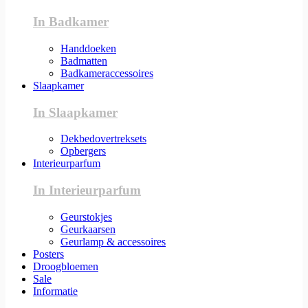
In Badkamer
Handdoeken
Badmatten
Badkameraccessoires
Slaapkamer
In Slaapkamer
Dekbedovertreksets
Opbergers
Interieurparfum
In Interieurparfum
Geurstokjes
Geurkaarsen
Geurlamp & accessoires
Posters
Droogbloemen
Sale
Informatie