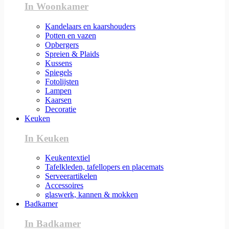
In Woonkamer
Kandelaars en kaarshouders
Potten en vazen
Opbergers
Spreien & Plaids
Kussens
Spiegels
Fotolijsten
Lampen
Kaarsen
Decoratie
Keuken
In Keuken
Keukentextiel
Tafelkleden, tafellopers en placemats
Serveerartikelen
Accessoires
glaswerk, kannen & mokken
Badkamer
In Badkamer