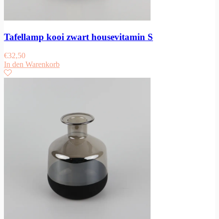
Tafellamp kooi zwart housevitamin S
€
32,50
In den Warenkorb