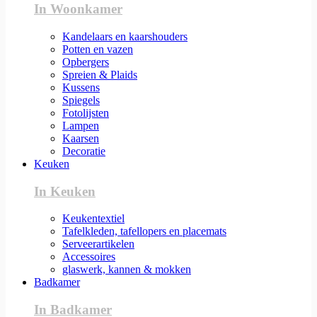
In Woonkamer
Kandelaars en kaarshouders
Potten en vazen
Opbergers
Spreien & Plaids
Kussens
Spiegels
Fotolijsten
Lampen
Kaarsen
Decoratie
Keuken
In Keuken
Keukentextiel
Tafelkleden, tafellopers en placemats
Serveerartikelen
Accessoires
glaswerk, kannen & mokken
Badkamer
In Badkamer