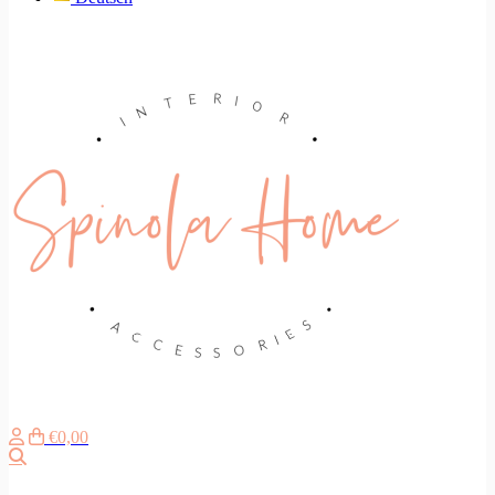
€0,00
Suche