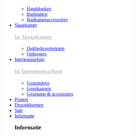
Handdoeken
Badmatten
Badkameraccessoires
Slaapkamer
In Slaapkamer
Dekbedovertreksets
Opbergers
Interieurparfum
In Interieurparfum
Geurstokjes
Geurkaarsen
Geurlamp & accessoires
Posters
Droogbloemen
Sale
Informatie
Informatie