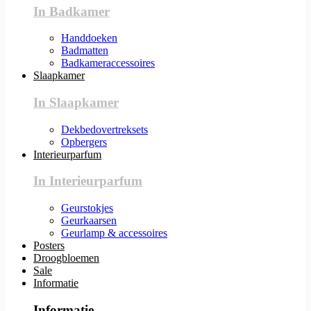
In Badkamer
Handdoeken
Badmatten
Badkameraccessoires
Slaapkamer
In Slaapkamer
Dekbedovertreksets
Opbergers
Interieurparfum
In Interieurparfum
Geurstokjes
Geurkaarsen
Geurlamp & accessoires
Posters
Droogbloemen
Sale
Informatie
Informatie