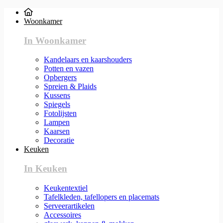
Woonkamer
In Woonkamer
Kandelaars en kaarshouders
Potten en vazen
Opbergers
Spreien & Plaids
Kussens
Spiegels
Fotolijsten
Lampen
Kaarsen
Decoratie
Keuken
In Keuken
Keukentextiel
Tafelkleden, tafellopers en placemats
Serveerartikelen
Accessoires