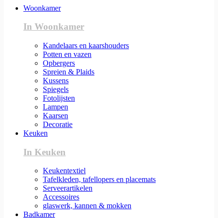
Woonkamer
In Woonkamer
Kandelaars en kaarshouders
Potten en vazen
Opbergers
Spreien & Plaids
Kussens
Spiegels
Fotolijsten
Lampen
Kaarsen
Decoratie
Keuken
In Keuken
Keukentextiel
Tafelkleden, tafellopers en placemats
Serveerartikelen
Accessoires
glaswerk, kannen & mokken
Badkamer