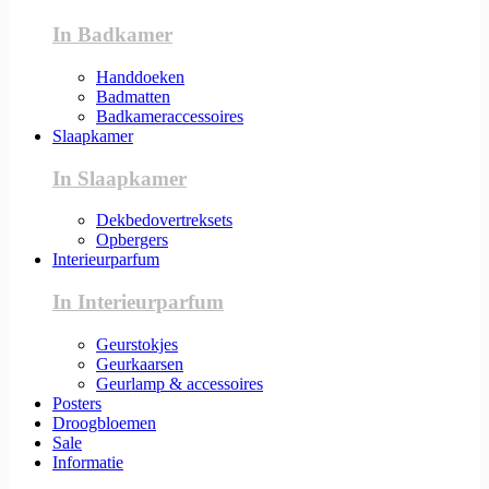
In Badkamer
Handdoeken
Badmatten
Badkameraccessoires
Slaapkamer
In Slaapkamer
Dekbedovertreksets
Opbergers
Interieurparfum
In Interieurparfum
Geurstokjes
Geurkaarsen
Geurlamp & accessoires
Posters
Droogbloemen
Sale
Informatie