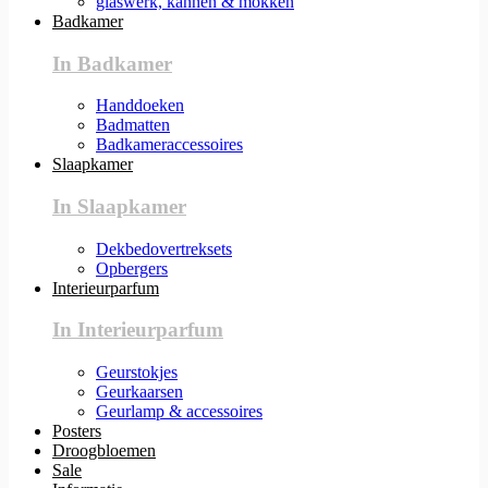
glaswerk, kannen & mokken
Badkamer
In Badkamer
Handdoeken
Badmatten
Badkameraccessoires
Slaapkamer
In Slaapkamer
Dekbedovertreksets
Opbergers
Interieurparfum
In Interieurparfum
Geurstokjes
Geurkaarsen
Geurlamp & accessoires
Posters
Droogbloemen
Sale