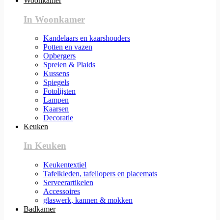
Woonkamer
In Woonkamer
Kandelaars en kaarshouders
Potten en vazen
Opbergers
Spreien & Plaids
Kussens
Spiegels
Fotolijsten
Lampen
Kaarsen
Decoratie
Keuken
In Keuken
Keukentextiel
Tafelkleden, tafellopers en placemats
Serveerartikelen
Accessoires
glaswerk, kannen & mokken
Badkamer